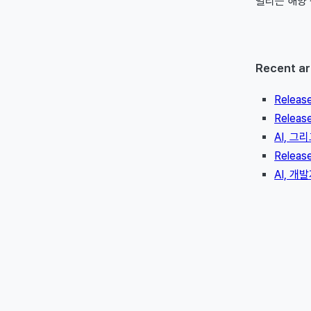
멀리는 해양
Recent ar
Releas
Releas
AI, 그
Releas
AI, 개