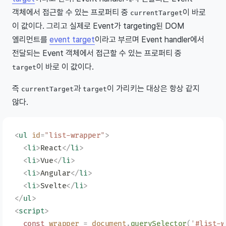
객체에서 접근할 수 있는 프로퍼티 중
이 바로
currentTarget
이 값이다. 그리고 실제로 Event가 targeting된 DOM
엘리먼트를
event target
이라고 부르며 Event handler에서
전달되는 Event 객체에서 접근할 수 있는 프로퍼티 중
이 바로 이 값이다.
target
즉
과
이 가리키는 대상은 항상 같지
currentTarget
target
않다.
<
ul
 id
=
"
list-wrapper
"
>
  <
li
>
React
</
li
>
  <
li
>
Vue
</
li
>
  <
li
>
Angular
</
li
>
  <
li
>
Svelte
</
li
>
</
ul
>
<
script
>
  const
 wrapper
 =
 document
.
querySelector
(
'
#list-w