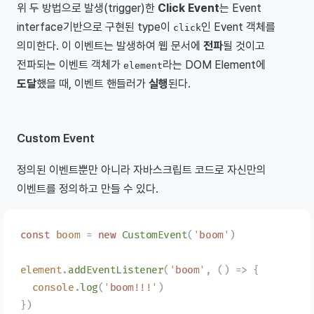
위 두 방법으로 발생(trigger)한
Click Event
는 Event
interface기반으로 구현된 type이
인 Event 객체를
click
의미한다. 이 이벤트는 발생하여 웹 문서에
전파
될 것이고
전파되는 이벤트 객체가
라는 DOM Element에
element
도달
했을 때, 이벤트 핸들러가
실행
된다.
Custom Event
정의된 이벤트뿐만 아니라 자바스크립트 코드로 자신만의
이벤트를 정의하고 만들 수 있다.
const
 boom
 =
 new
 CustomEvent
(
'
boom
'
)
element
.
addEventListener
(
'
boom
'
,
 ()
 =>
 {
  console
.
log
(
'
boom!!!
'
)
})