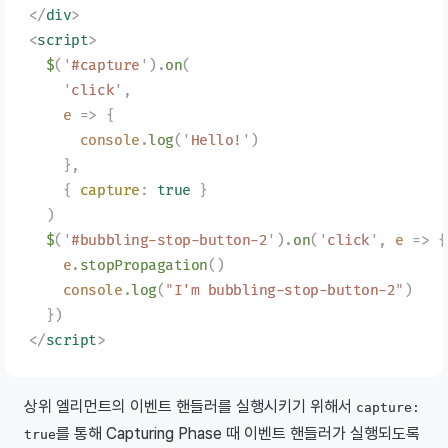
</
div
>
<
script
>
  $
(
'
#capture
'
).
on
(
    '
click
'
,
    e
 =>
 {
      console
.
log
(
'
Hello!
'
)
    },
    {
 capture
:
 true
 }
  )
  $
(
'
#bubbling-stop-button-2
'
).
on
(
'
click
'
,
 e
 =>
 {
    e
.
stopPropagation
()
    console
.
log
(
"
I'm bubbling-stop-button-2
"
)
  })
</
script
>
상위 엘리먼트의 이벤트 핸들러를 실행시키기 위해서
capture:
를 통해 Capturing Phase 때 이벤트 핸들러가 실행되도록
true