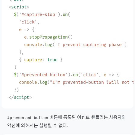
<
script
>
  $
(
'
#capture-stop
'
).
on
(
    '
click
'
,
    e
 =>
 {
      e
.
stopPropagation
()
      console
.
log
(
'
I prevent capturing phase
'
)
    },
    {
 capture
:
 true
 }
  )
  $
(
'
#prevented-button
'
).
on
(
'
click
'
,
 e
 =>
 {
    console
.
log
(
"
I'm prevented-button (will not t
  })
</
script
>
버튼에 등록된 이벤트 핸들러는 사용자의
#prevented-button
액션에 의해서는 실행될 수 없다.