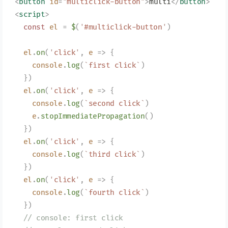
<
button
 id
=
"
multiclick-button
"
>
multi
</
button
>
<
script
>
  const
 el
 =
 $
(
'
#multiclick-button
'
)
  el
.
on
(
'
click
'
,
 e
 =>
 {
    console
.
log
(
`
first click
`
)
  })
  el
.
on
(
'
click
'
,
 e
 =>
 {
    console
.
log
(
`
second click
`
)
    e
.
stopImmediatePropagation
()
  })
  el
.
on
(
'
click
'
,
 e
 =>
 {
    console
.
log
(
`
third click
`
)
  })
  el
.
on
(
'
click
'
,
 e
 =>
 {
    console
.
log
(
`
fourth click
`
)
  })
  // console: first click