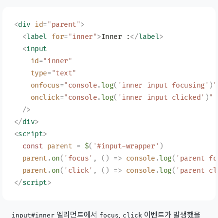
<
div
 id
=
"
parent
"
>
  <
label
 for
=
"
inner
"
>
Inner :
</
label
>
  <
input
    id
=
"
inner
"
    type
=
"
text
"
    onfocus
=
"
console
.
log
(
'
inner input focusing
'
)
"
    onclick
=
"
console
.
log
(
'
inner input clicked
'
)
"
  />
</
div
>
<
script
>
  const
 parent
 =
 $
(
'
#input-wrapper
'
)
  parent
.
on
(
'
focus
'
,
 ()
 =>
 console
.
log
(
'
parent fo
  parent
.
on
(
'
click
'
,
 ()
 =>
 console
.
log
(
'
parent cl
</
script
>
엘리먼트에서
,
이벤트가 발생했을
input#inner
focus
click