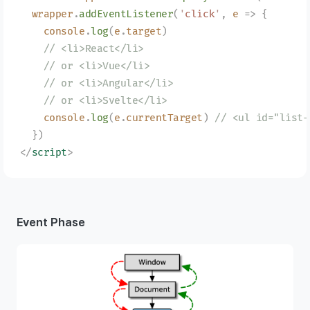
  wrapper
.
addEventListener
(
'
click
'
,
 e
 =>
 {
    console
.
log
(
e
.
target
)
    // <li>React</li>
    // or <li>Vue</li>
    // or <li>Angular</li>
    // or <li>Svelte</li>
    console
.
log
(
e
.
currentTarget
)
 // <ul id="list-
  })
</
script
>
Event Phase