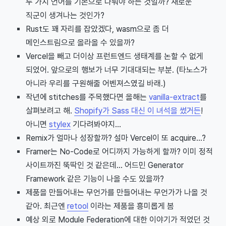
두 가지 언어를 기본으로 다뤄야 하는 것일까? 새로운
직군이 생겨나는 것인가?
Rust도 꽤 자리를 잡았겠다, wasm으로 좀 더
메인스트림으로 올라올 수 있을까?
Vercel을 빼고 더이상 프런트엔드 생태계를 논할 수 없게
되었어. 앞으로의 행보가 너무 기대대되는 부분. (타노스가
아니라 우리를 구원해줄 어벤져스였길 바래.)
작년에 stitches를 주목했다면 올해는
vanilla-extract
를
살펴보려고 해.
Shopify가 Sass 대신 이 녀석을 썼거든
!
아니면
stylex
기다려봐야지...
Remix가 얼마나 성장할까? 설마 Vercel이 또 acquire...?
Framer는 No-Code로 어디까지 가능하게 할까? 이미 정적
사이트까진 뚝딱인 것 같은데... 어드민 Generator
Framework 같은 기능이 나올 수도 있을까?
제품을 만들어내는 무언가를 만들어내는 무언가가 나올 것
같아. 최근엔
retool
이라는 제품을 흥미롭게 봄
예상 외로 Module Federation에 대한 이야기가 적었던 것