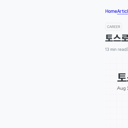
Home
Artic
CAREER
토스로
13
min read
|