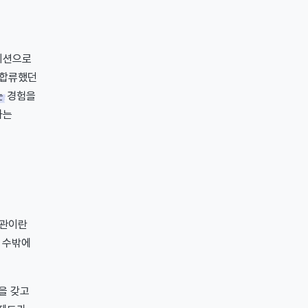
지션으로
 합류했던
는
경험을
하는
간관이란
일 수밖에
을 갖고